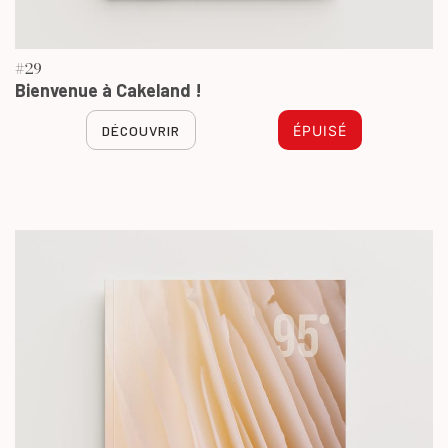
#29
Bienvenue à Cakeland !
DÉCOUVRIR
ÉPUISÉ