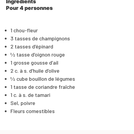
Ingrédients
Pour 4 personnes
1 chou-fleur
3 tasses de champignons
2 tasses d’épinard
1⁄2 tasse d’oignon rouge
1 grosse gousse d’ail
2 c. à s. d’huile d’olive
1⁄2 cube bouillon de légumes
1 tasse de coriandre fraîche
1 c. à s. de tamari
Sel, poivre
Fleurs comestibles