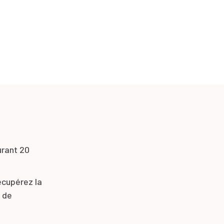
urant 20
écupérez la
e de