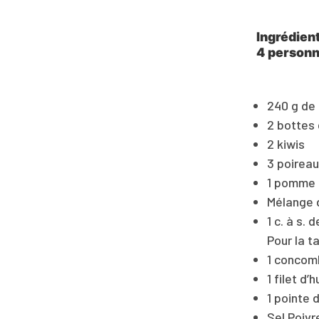
Ingrédien
4 person
240 g de 
2 bottes 
2 kiwis
3 poirea
1 pomme 
Mélange d
1 c. à s.
Pour la 
1 concom
1 filet d’h
1 pointe 
Sel Poivr