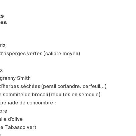
ts
nes
riz
d’asperges vertes (calibre moyen)
ux
granny Smith
’herbes séchées (persil coriandre, cerfeuil…)
 de sommité de brocoli (réduites en semoule)
tapenade de concombre :
bre
uile d’olive
de Tabasco vert
e