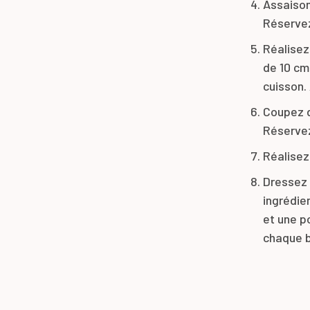
Assaison
Réserve
Réalisez
de 10 cm
cuisson.
Coupez d
Réserve
Réalisez
Dressez e
ingrédie
et une p
chaque b