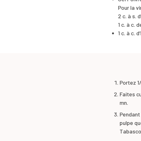
Pour la vi
2 c. à s. d
1 c. à c.
1 c. à c.
Portez 1/
Faites c
mn.
Pendant 
pulpe que
Tabasco 