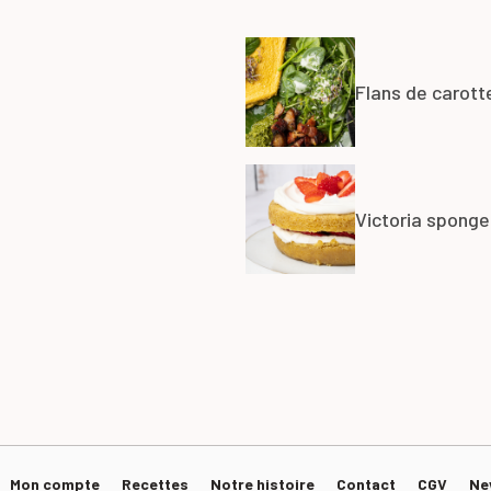
Flans de carott
Victoria sponge
Mon compte
Recettes
Notre histoire
Contact
CGV
Ne