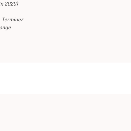
in 2020)
z. Terminez
lange