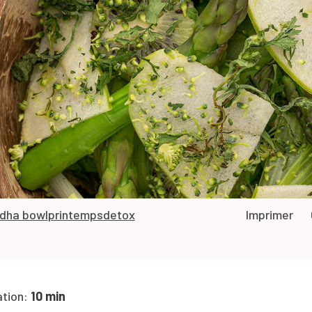
dha bowl
printemps
detox
Imprimer
ation:
10 min