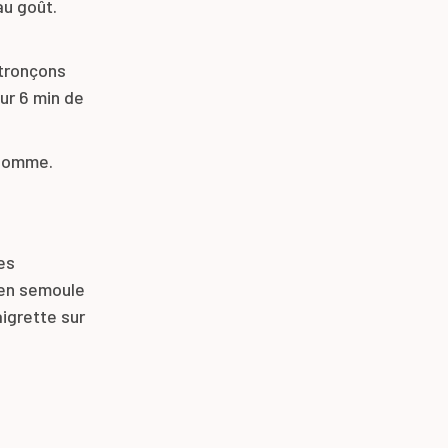
au goût.
 tronçons
ur 6 min de
 pomme.
es
 en semoule
igrette sur