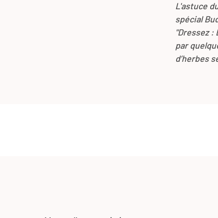
L'astuce d
spécial Bu
"Dressez : 
par quelqu
d’herbes sé