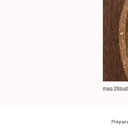
mag 26
bud
Prépar