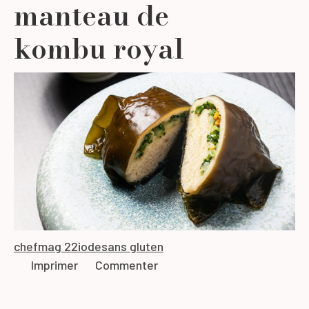
manteau de
kombu royal
chef
mag 22
iode
sans gluten
Imprimer
Commenter