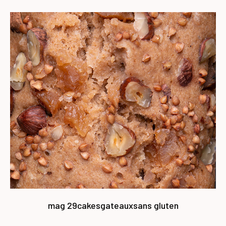
mag 29
cakes
gateaux
sans gluten