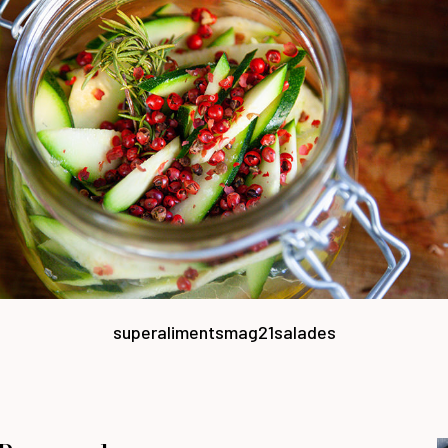
superaliments
mag21
salades