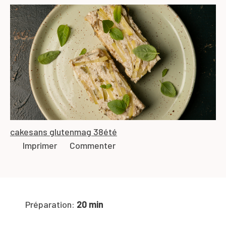
cake
sans gluten
mag 38
été
Imprimer
Commenter
Préparation:
20 min