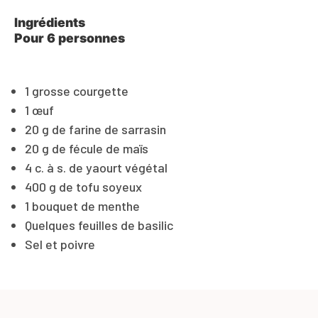
Ingrédients
Pour 6 personnes
1 grosse courgette
1 œuf
20 g de farine de sarrasin
20 g de fécule de maïs
4 c. à s. de yaourt végétal
400 g de tofu soyeux
1 bouquet de menthe
Quelques feuilles de basilic
Sel et poivre