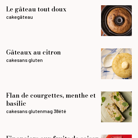
Le gâteau tout doux
cake
gâteau
Gâteaux au citron
cake
sans gluten
Flan de courgettes, menthe et
basilic
cake
sans gluten
mag 38
été