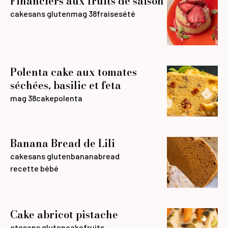
Financiers aux fruits de saison
cake
sans gluten
mag 38
fraises
été
Polenta cake aux tomates
séchées, basilic et feta
mag 38
cake
polenta
Banana Bread de Lili
cake
sans gluten
bananabread
recette bébé
Cake abricot pistache
ete
sans gluten
cake
fruits