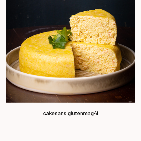
cake
sans gluten
mag41