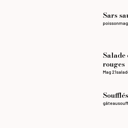
Sars sa
poisson
mag
Salade d
rouges
Mag 21
salad
Soufflés
gâteau
souff