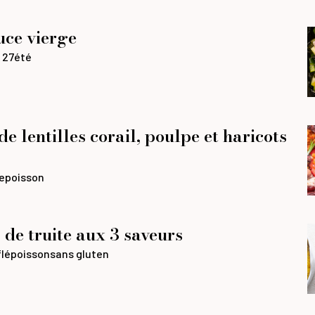
uce vierge
 27
été
e lentilles corail, poulpe et haricots
e
poisson
 de truite aux 3 saveurs
lé
poisson
sans gluten