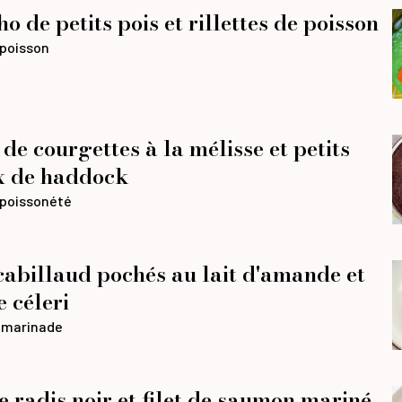
 de petits pois et rillettes de poisson
poisson
de courgettes à la mélisse et petits
x de haddock
poisson
été
cabillaud pochés au lait d'amande et
e céleri
n
marinade
e radis noir et filet de saumon mariné