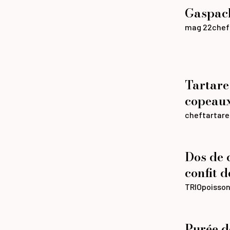
Gaspacho
mag 22
chef
Tartare 
copeau
chef
tartare
Dos de 
confit d
TRIO
poisso
Purée d