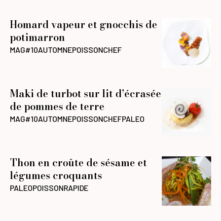
Homard vapeur et gnocchis de
potimarron
MAG#10
AUTOMNE
POISSON
CHEF
Maki de turbot sur lit d’écrasée
de pommes de terre
MAG#10
AUTOMNE
POISSON
CHEF
PALEO
Thon en croûte de sésame et
légumes croquants
PALEO
POISSON
RAPIDE