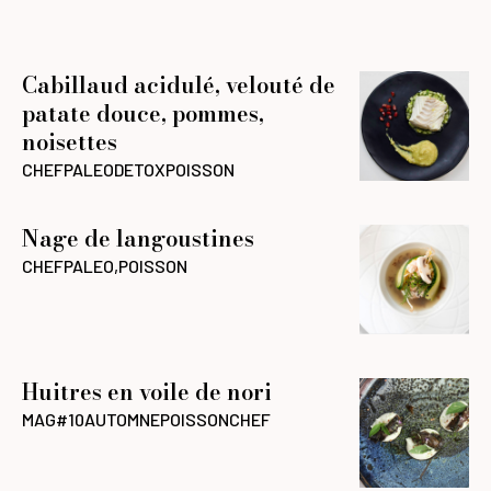
Cabillaud acidulé, velouté de
patate douce, pommes,
noisettes
CHEF
PALEO
DETOX
POISSON
Nage de langoustines
CHEF
PALEO,POISSON
Huitres en voile de nori
MAG#10
AUTOMNE
POISSON
CHEF