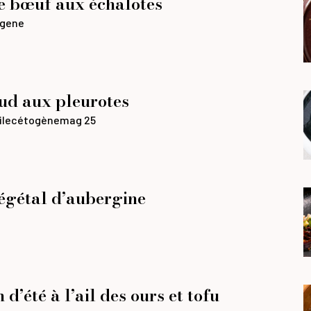
e bœuf aux échalotes
gene
ud aux pleurotes
ile
cétogène
mag 25
égétal d’aubergine
 d’été à l’ail des ours et tofu