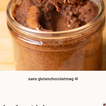
sans gluten
chocolat
mag 41