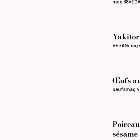
mag 38
VEG
Yakitor
VEGAN
mag 
Œufs au 
oeufs
mag 4
Poireau
sésame 