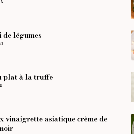
AN
i de légumes
41
plat à la truffe
0
x vinaigrette asiatique crème de
noir